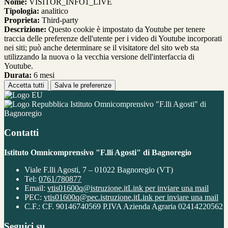
Nome:
VISITOR_INFO1_LIVE
Tipologia:
analitico
Proprieta:
Third-party
Descrizione:
Questo cookie è impostato da Youtube per tenere
traccia delle preferenze dell'utente per i video di Youtube incorporati
nei siti; può anche determinare se il visitatore del sito web sta
utilizzando la nuova o la vecchia versione dell'interfaccia di
Youtube.
Durata:
6 mesi
Accetta tutti
Salva le preferenze
Istituto Omnicomprensivo "F.lli Agosti" di
Bagnoregio
Contatti
Istituto Omnicomprensivo "F.lli Agosti" di Bagnoregio
Viale F.lli Agosti, 7 – 01022 Bagnoregio (VT)
Tel:
0761/780877
Email:
vtis01600q@istruzione.it
Link per inviare una mail
PEC:
vtis01600q@pec.istruzione.it
Link per inviare una mail
C.F.: CF. 90146740569 P.IVA Azienda Agraria 02414220562
Seguici su